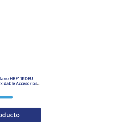
Mano HBF11RDEU
xidable Accesorios
A
oducto