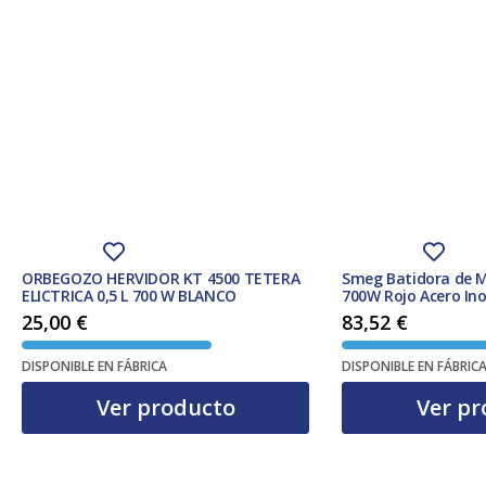
ORBEGOZO HERVIDOR KT 4500 TETERA
Smeg Batidora de 
ELICTRICA 0,5 L 700 W BLANCO
700W Rojo Acero Ino
Lavables
25,00
€
83,52
€
DISPONIBLE EN FÁBRICA
DISPONIBLE EN FÁBRIC
Ver producto
Ver pr