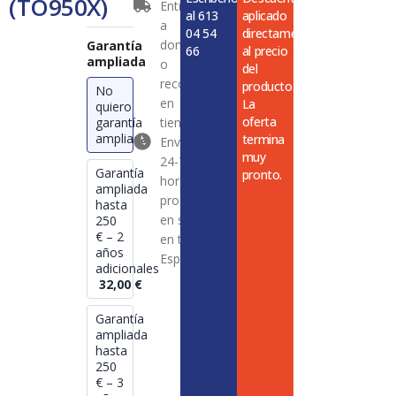
(TO950X)
Entrega
al 613
aplicado
a
04 54
directamente
domicilio
Garantía
66
al precio
ampliada
o
del
recogida
producto.
No
en
La
quiero
oferta
garantía
tienda
ampliada
termina
Envío en
muy
24-72
Garantía
pronto.
horas en
ampliada
productos
hasta
en stock
250
€ – 2
en toda
años
España
adicionales
32,00
€
Garantía
ampliada
hasta
250
€ – 3