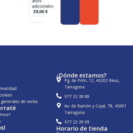
años
adicionales
39,00
€
¿Dónde estamos?
Pg. de Prim, 12, 43202 Reus,
Tarragona
privacidad
cookies
977 32 38 88
 generales de venta
Av. de Ramón y Cajal, 78, 43001
erraté
Tarragona
omos?
s
977 23 39 09
s!
Horario de tienda