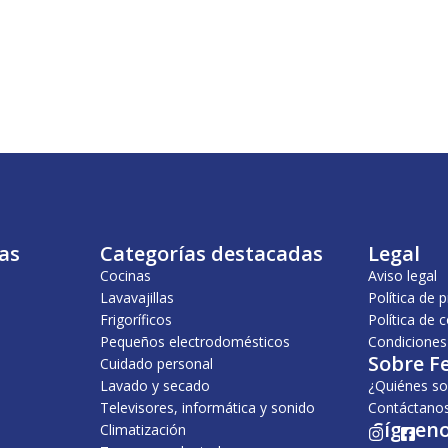
as
Categorías destacadas
Legal
Cocinas
Aviso legal
Lavavajillas
Política de 
Frigoríficos
Política de 
Pequeños electrodomésticos
Condiciones
Sobre F
Cuidado personal
Lavado y secado
¿Quiénes s
Televisores, informática y sonido
Contáctano
¡Sígueno
Climatización
I
F