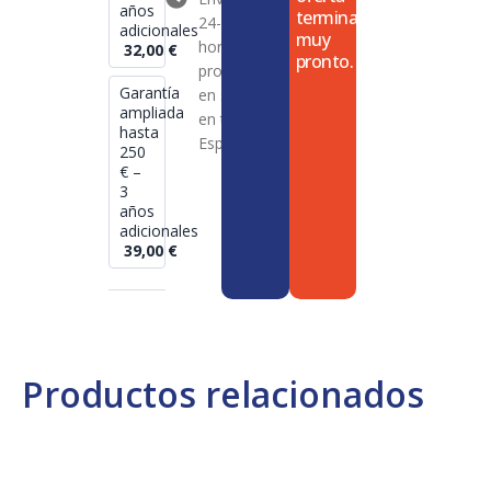
años
termina
24-72
adicionales
muy
horas en
32,00
€
pronto.
productos
Garantía
en stock
ampliada
en toda
hasta
España
250
€ –
3
años
adicionales
39,00
€
Productos relacionados