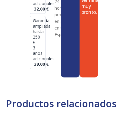
termina
24-72
adicionales
muy
horas en
32,00
€
pronto.
productos
Garantía
en stock
ampliada
en toda
hasta
España
250
€ –
3
años
adicionales
39,00
€
Productos relacionados