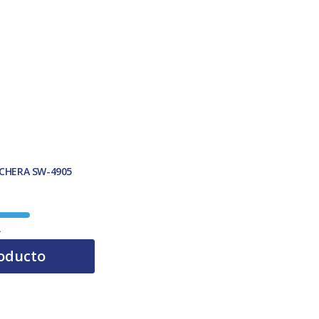
CHERA SW-4905
A
oducto