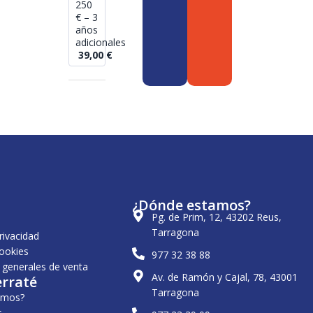
250
€ – 3
años
adicionales
39,00
€
¿Dónde estamos?
Pg. de Prim, 12, 43202 Reus,
Tarragona
privacidad
cookies
977 32 38 88
 generales de venta
Av. de Ramón y Cajal, 78, 43001
erraté
Tarragona
omos?
s