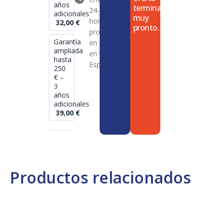
años
termina
24-72
adicionales
muy
horas en
32,00
€
pronto.
productos
Garantía
en stock
ampliada
en toda
hasta
España
250
€ –
3
años
adicionales
39,00
€
Productos relacionados