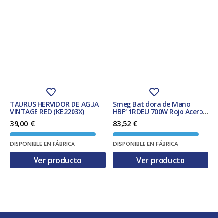
TAURUS HERVIDOR DE AGUA
Smeg Batidora de Mano
VINTAGE RED (KE2203X)
HBF11RDEU 700W Rojo Acero
Inoxidable Accesorios
39,00
€
83,52
€
Lavables
DISPONIBLE EN FÁBRICA
DISPONIBLE EN FÁBRICA
Ver producto
Ver producto