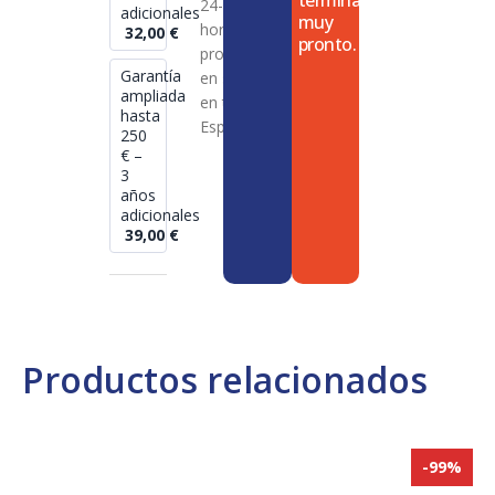
termina
24-72
adicionales
muy
horas en
32,00
€
pronto.
productos
Garantía
en stock
ampliada
en toda
hasta
España
250
€ –
3
años
adicionales
39,00
€
Productos relacionados
-99%