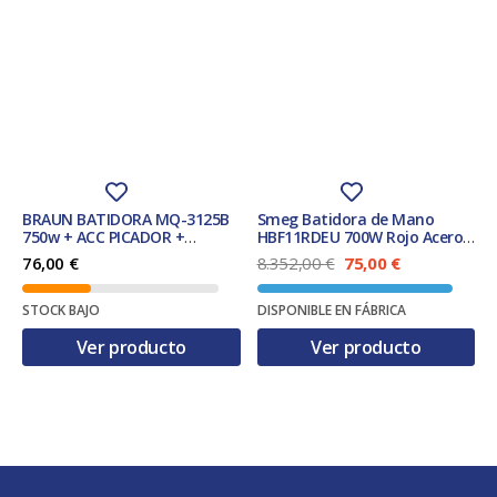
BRAUN BATIDORA MQ-3125B
Smeg Batidora de Mano
750w + ACC PICADOR +
HBF11RDEU 700W Rojo Acero
AMASADOR
Inoxidable Accesorios
E
E
76,00
€
8.352,00
€
75,00
€
Lavables
l
l
p
p
STOCK BAJO
DISPONIBLE EN FÁBRICA
r
r
e
e
Ver producto
Ver producto
c
c
i
i
o
o
o
a
r
c
i
t
g
u
i
a