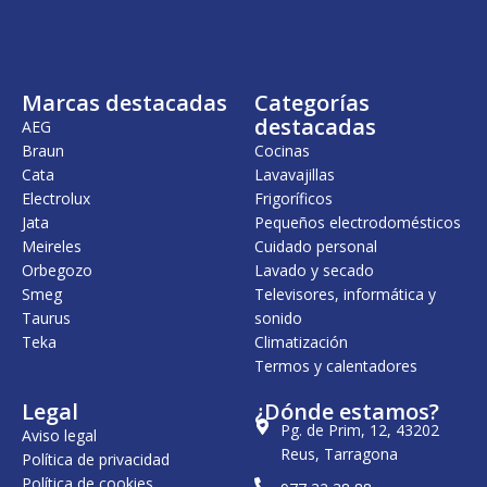
n
l
a
e
l
s
e
:
r
7
Marcas destacadas
Categorías
a
5
:
,
destacadas
AEG
8
0
Braun
Cocinas
.
0
Cata
Lavavajillas
3
5
€
Electrolux
Frigoríficos
2
.
Jata
Pequeños electrodomésticos
,
Meireles
Cuidado personal
0
0
Orbegozo
Lavado y secado
Smeg
Televisores, informática y
€
Taurus
sonido
.
Teka
Climatización
Termos y calentadores
Legal
¿Dónde estamos?
Pg. de Prim, 12, 43202
Aviso legal
Reus, Tarragona
Política de privacidad
Política de cookies