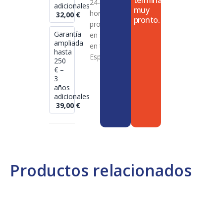
termina
24-72
adicionales
muy
horas en
32,00
€
pronto.
productos
Garantía
en stock
ampliada
en toda
hasta
España
250
€ –
3
años
adicionales
39,00
€
Productos relacionados