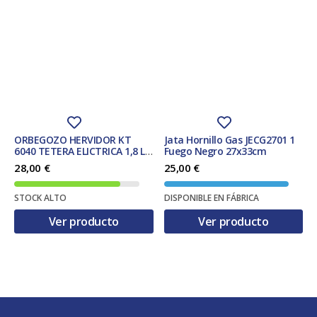
ORBEGOZO HERVIDOR KT
Jata Hornillo Gas JECG2701 1
6040 TETERA ELICTRICA 1,8 L
Fuego Negro 27x33cm
2200 W NEGRO, ACERO
28,00
€
25,00
€
INOXIDABLE
STOCK ALTO
DISPONIBLE EN FÁBRICA
Ver producto
Ver producto