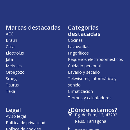
n
l
a
e
l
s
e
:
r
4
Marcas destacadas
Categorías
a
9
:
,
destacadas
AEG
5
0
Braun
Cocinas
.
0
Cata
Lavavajillas
6
1
€
Electrolux
Frigoríficos
1
.
Jata
Pequeños electrodomésticos
,
Meireles
Cuidado personal
0
0
Orbegozo
Lavado y secado
Smeg
Televisores, informática y
€
Taurus
sonido
.
Teka
Climatización
Termos y calentadores
Legal
¿Dónde estamos?
Pg. de Prim, 12, 43202
Aviso legal
Reus, Tarragona
Política de privacidad
Política de cookies