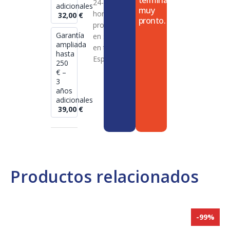
termina
24-72
adicionales
muy
horas en
32,00
€
pronto.
productos
Garantía
en stock
ampliada
en toda
hasta
España
250
€ –
3
años
adicionales
39,00
€
Productos relacionados
-99%