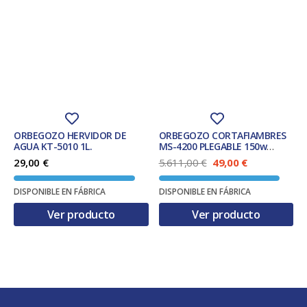
ORBEGOZO HERVIDOR DE
ORBEGOZO CORTAFIAMBRES
AGUA KT-5010 1L.
MS-4200 PLEGABLE 150w
BLANCA
E
E
29,00
€
5.611,00
€
49,00
€
l
l
p
p
DISPONIBLE EN FÁBRICA
DISPONIBLE EN FÁBRICA
r
r
e
e
Ver producto
Ver producto
c
c
i
i
o
o
o
a
r
c
i
t
g
u
i
a