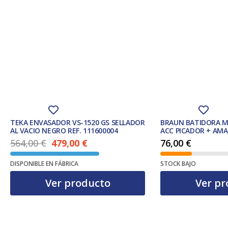
TEKA ENVASADOR VS-1520 GS SELLADOR
BRAUN BATIDORA M
AL VACIO NEGRO REF. 111600004
ACC PICADOR + AM
564,00
€
479,00
€
76,00
€
El precio actual es: 479,00 €.
El precio original era: 564,00 €.
DISPONIBLE EN FÁBRICA
STOCK BAJO
Ver producto
Ver pr