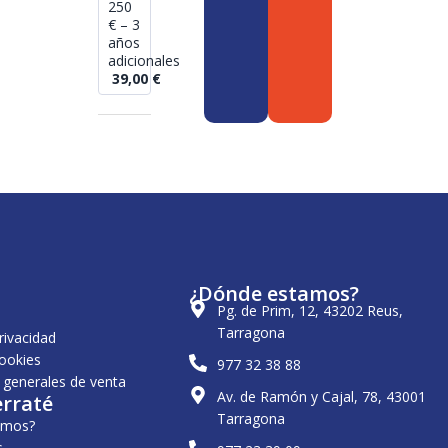
250
€ – 3
años
adicionales
39,00
€
¿Dónde estamos?
Pg. de Prim, 12, 43202 Reus,
Tarragona
privacidad
cookies
977 32 38 88
 generales de venta
Av. de Ramón y Cajal, 78, 43001
erraté
Tarragona
omos?
s