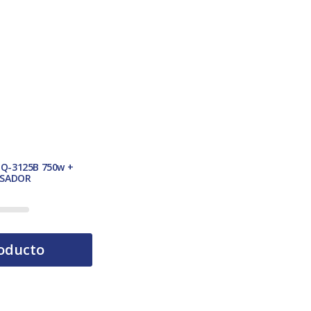
Q-3125B 750w +
ASADOR
oducto