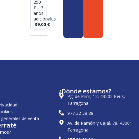
250
€ – 3
años
adicionales
39,00
€
¿Dónde estamos?
Pg. de Prim, 12, 43202 Reus,
Tarragona
privacidad
cookies
977 32 38 88
 generales de venta
Av. de Ramón y Cajal, 78, 43001
erraté
Tarragona
omos?
s