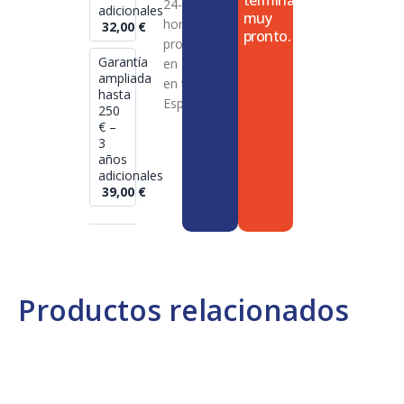
termina
24-72
adicionales
muy
horas en
32,00
€
pronto.
productos
Garantía
en stock
ampliada
en toda
hasta
España
250
€ –
3
años
adicionales
39,00
€
Productos relacionados