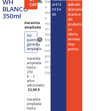
WH
Entrega
350ml
carrito
al 613
aplicado
BLANCO
a
cantidad
04 54
directamente
domicilio
350ml
66
al precio
o
del
Garantía
recogida
producto.
ampliada
en
La
oferta
tienda
No
termina
quiero
Envío en
muy
garantía
24-72
ampliada
pronto.
horas en
productos
Garantía
en stock
ampliada
en toda
hasta
250
España
€ – 2
años
adicionales
32,00
€
Garantía
ampliada
hasta