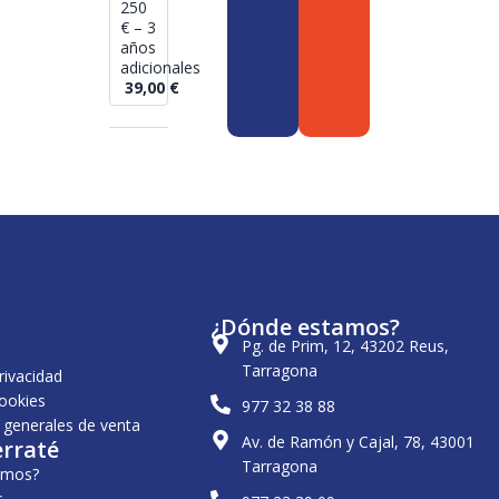
250
€ – 3
años
adicionales
39,00
€
¿Dónde estamos?
Pg. de Prim, 12, 43202 Reus,
Tarragona
privacidad
cookies
977 32 38 88
 generales de venta
Av. de Ramón y Cajal, 78, 43001
erraté
Tarragona
omos?
s