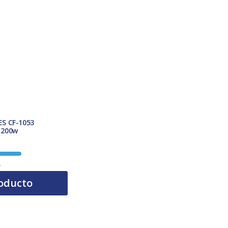
S CF-1053
 200w
A
oducto