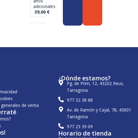
años
adicionales
39,00
€
¿Dónde estamos?
Pg. de Prim, 12, 43202 Reus,
Tarragona
privacidad
cookies
977 32 38 88
 generales de venta
Av. de Ramón y Cajal, 78, 43001
erraté
Tarragona
omos?
s
977 23 39 09
s!
Horario de tienda