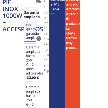
PIE
Entrega
1000W
al 613
aplicado
INOX
a
+
04 54
directamente
ACCESPORIOS
domicilio
Garantía
1000W
66
al precio
ampliada
cantidad
o
del
+
recogida
producto.
No
ACCESPORIOS
en
La
quiero
oferta
garantía
tienda
ampliada
termina
Envío en
muy
24-72
Garantía
pronto.
horas en
ampliada
productos
hasta
en stock
250
€ – 2
en toda
años
España
adicionales
32,00
€
Garantía
ampliada
hasta
250
€ – 3