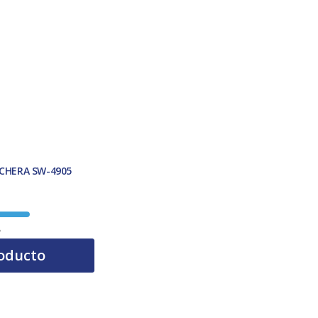
CHERA SW-4905
A
oducto