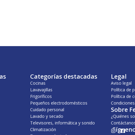
as
Categorías destacadas
Legal
Cocinas
Aviso legal
Lavavajillas
Política de 
Frigoríficos
Política de 
Pequeños electrodomésticos
Condiciones
Sobre F
Cuidado personal
Lavado y secado
¿Quiénes s
Televisores, informática y sonido
Contáctano
¡Sígueno
Climatización
I
F