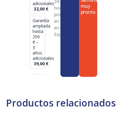
termina
24-72
adicionales
muy
horas en
32,00
€
pronto.
productos
Garantía
en stock
ampliada
en toda
hasta
España
250
€ –
3
años
adicionales
39,00
€
Productos relacionados