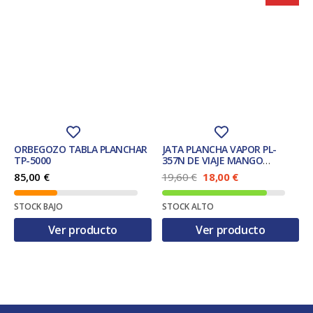
ORBEGOZO TABLA PLANCHAR
JATA PLANCHA VAPOR PL-
TP-5000
357N DE VIAJE MANGO
ABATIBLE.
E
E
85,00
€
19,60
€
18,00
€
l
l
p
p
STOCK BAJO
STOCK ALTO
r
r
e
e
Ver producto
Ver producto
c
c
i
i
o
o
o
a
r
c
i
t
g
u