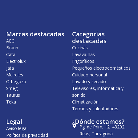
i
a
n
l
a
e
l
s
e
:
r
1
Marcas destacadas
Categorías
a
8
:
,
destacadas
AEG
1
0
Braun
Cocinas
9
0
Cata
Lavavajillas
,
6
€
Electrolux
Frigoríficos
0
.
Jata
Pequeños electrodomésticos
Meireles
Cuidado personal
€
.
Orbegozo
Lavado y secado
Smeg
Televisores, informática y
Taurus
sonido
Teka
Climatización
Termos y calentadores
Legal
¿Dónde estamos?
Pg. de Prim, 12, 43202
Aviso legal
Reus, Tarragona
Política de privacidad