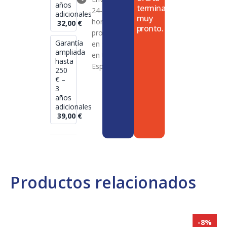
años
termina
24-72
adicionales
muy
horas en
32,00
€
pronto.
productos
Garantía
en stock
ampliada
en toda
hasta
España
250
€ –
3
años
adicionales
39,00
€
Productos relacionados
-8%