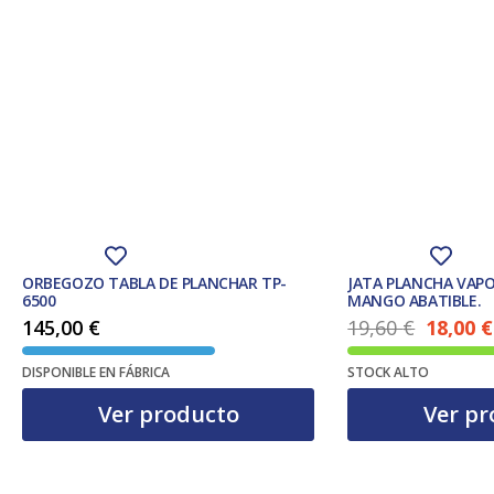
ORBEGOZO TABLA DE PLANCHAR TP-
JATA PLANCHA VAPOR
6500
MANGO ABATIBLE.
145,00
€
19,60
€
18,00
€
El precio ac
El precio original era: 19,60 €.
DISPONIBLE EN FÁBRICA
STOCK ALTO
Ver producto
Ver pr