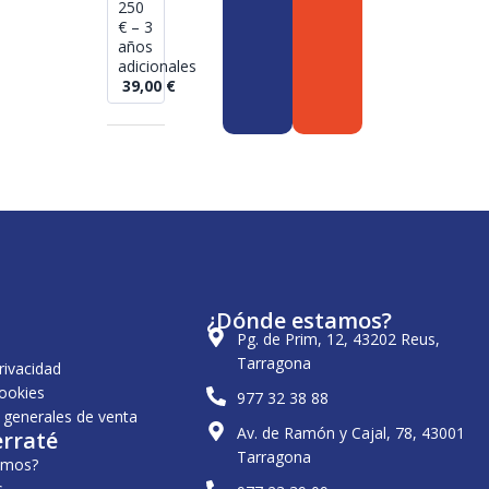
250
€ – 3
años
adicionales
39,00
€
¿Dónde estamos?
Pg. de Prim, 12, 43202 Reus,
Tarragona
privacidad
cookies
977 32 38 88
 generales de venta
Av. de Ramón y Cajal, 78, 43001
erraté
Tarragona
omos?
s