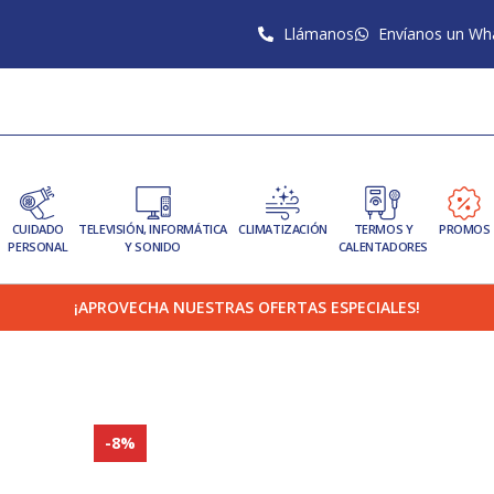
Llámanos
Envíanos un Wh
CUIDADO
TELEVISIÓN, INFORMÁTICA
CLIMATIZACIÓN
TERMOS Y
PROMOS
PERSONAL
Y SONIDO
CALENTADORES
¡APROVECHA NUESTRAS OFERTAS ESPECIALES!
-8%