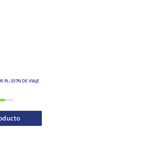
 PL-357N DE VIAJE
tual es: 18,00 €.
oducto