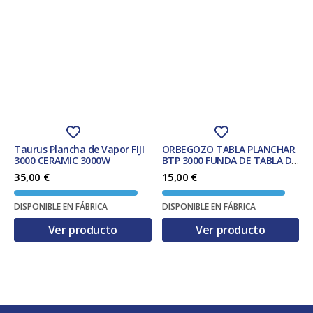
Taurus Plancha de Vapor FIJI
ORBEGOZO TABLA PLANCHAR
3000 CERAMIC 3000W
BTP 3000 FUNDA DE TABLA DE
PLANCHAR FUNDA
35,00
€
15,00
€
ACOLCHADA PARA TABLA DE
PLANCHAR ALGODIN AZUL
DISPONIBLE EN FÁBRICA
DISPONIBLE EN FÁBRICA
Ver producto
Ver producto