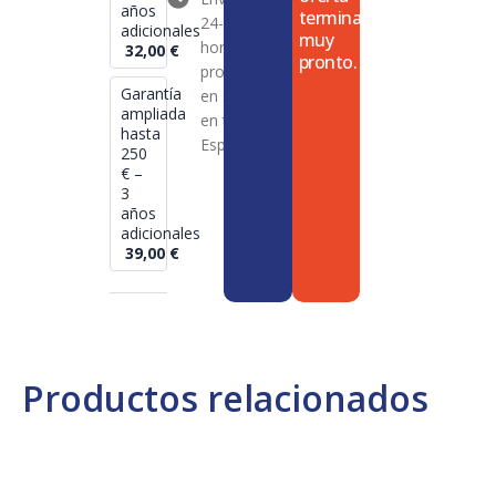
años
termina
24-72
adicionales
muy
horas en
32,00
€
pronto.
productos
Garantía
en stock
ampliada
en toda
hasta
España
250
€ –
3
años
adicionales
39,00
€
Productos relacionados