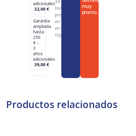
termina
24-72
adicionales
muy
horas en
32,00
€
pronto.
productos
Garantía
en stock
ampliada
en toda
hasta
España
250
€ –
3
años
adicionales
39,00
€
Productos relacionados