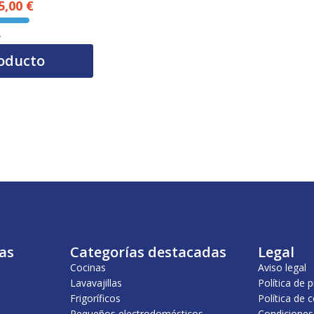
5,00
€
El precio actual es: 1.005,00 €.
A
oducto
as
Categorías destacadas
Legal
Cocinas
Aviso legal
Lavavajillas
Política de 
Frigoríficos
Política de 
Pequeños electrodomésticos
Condiciones