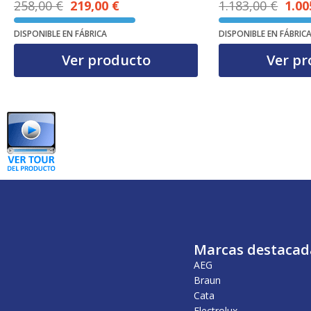
258,00
€
219,00
€
1.183,00
€
1.00
El precio actual es: 219,00 €.
El precio original era: 258,00 €.
El precio original era: 1.183,00 €.
DISPONIBLE EN FÁBRICA
DISPONIBLE EN FÁBRIC
Ver producto
Ver pr
Marcas destacad
AEG
Braun
Cata
Electrolux