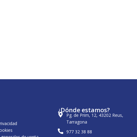
¿Dónde estamos?
Pg. de Prim, 12, 43202 Reus,
Tarragona
privacidad
cookies
977 32 38 88
 generales de venta