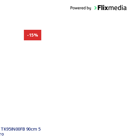
-15%
n TK95IN00FB 90cm 5
ro