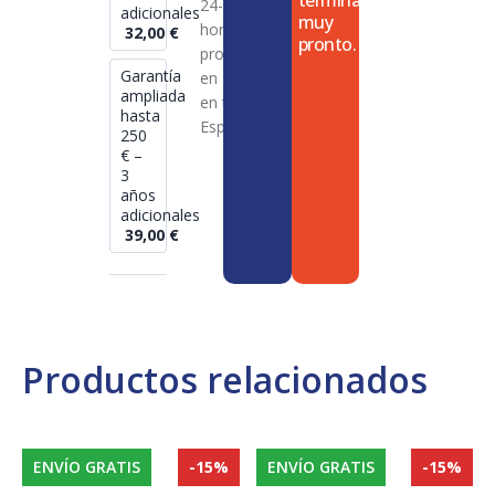
termina
24-72
adicionales
muy
horas en
32,00
€
pronto.
productos
Garantía
en stock
ampliada
en toda
hasta
España
250
€ –
3
años
adicionales
39,00
€
Productos relacionados
ENVÍO GRATIS
-15%
ENVÍO GRATIS
-15%