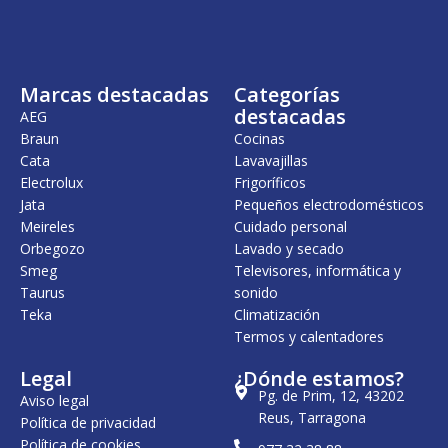
n
l
n
l
a
e
a
e
l
s
l
s
e
:
e
:
r
7
r
1
Marcas destacadas
Categorías
a
4
a
.
:
5
:
4
destacadas
AEG
8
,
1
8
Braun
Cocinas
7
0
.
5
Cata
Lavavajillas
4
0
7
,
,
4
0
Electrolux
Frigoríficos
0
€
8
0
Jata
Pequeños electrodomésticos
0
.
,
Meireles
Cuidado personal
0
€
€
0
.
Orbegozo
Lavado y secado
.
Smeg
Televisores, informática y
€
Taurus
sonido
.
Teka
Climatización
Termos y calentadores
Legal
¿Dónde estamos?
Pg. de Prim, 12, 43202
Aviso legal
Reus, Tarragona
Política de privacidad
Política de cookies