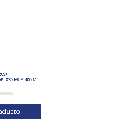
EZAS
. 830 ML Y 400 ML.
oducto