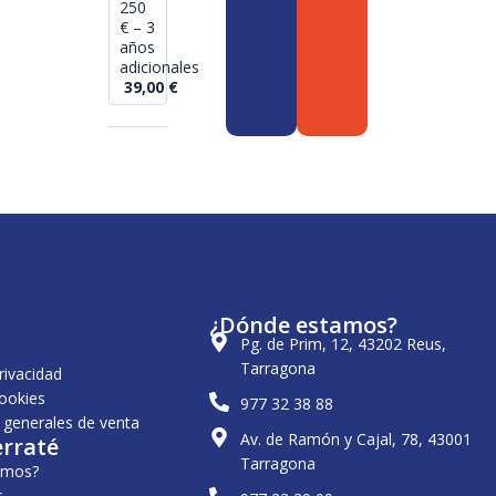
250
€ – 3
años
adicionales
39,00
€
¿Dónde estamos?
Pg. de Prim, 12, 43202 Reus,
Tarragona
privacidad
cookies
977 32 38 88
 generales de venta
Av. de Ramón y Cajal, 78, 43001
erraté
Tarragona
omos?
s