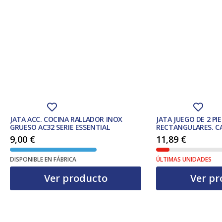
JATA ACC. COCINA RALLADOR INOX
JATA JUEGO DE 2 PI
GRUESO AC32 SERIE ESSENTIAL
RECTANGULARES. CAP
MODELO RC52
9,00
€
11,89
€
DISPONIBLE EN FÁBRICA
ÚLTIMAS UNIDADES
Ver producto
Ver pr