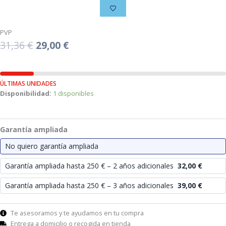
PVP
El
El
31,36
€
29,00
€
precio
precio
original
actual
ÚLTIMAS UNIDADES
era:
es:
Disponibilidad:
1 disponibles
31,36 €.
29,00 €.
Garantía ampliada
No quiero garantía ampliada
Garantía ampliada hasta 250 € – 2 años adicionales
32,00
€
Garantía ampliada hasta 250 € – 3 años adicionales
39,00
€
Te asesoramos y te ayudamos en tu compra
Entrega a domicilio o recogida en tienda