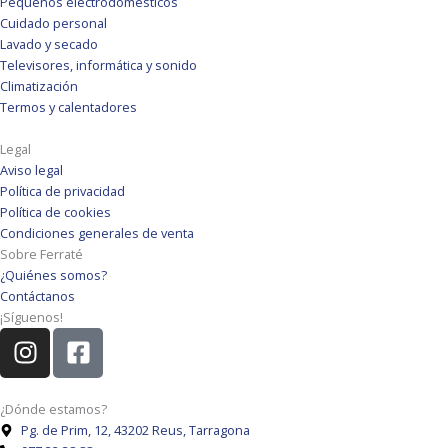
Pequeños electrodomésticos
Cuidado personal
Lavado y secado
Televisores, informática y sonido
Climatización
Termos y calentadores
Legal
Aviso legal
Política de privacidad
Política de cookies
Condiciones generales de venta
Sobre Ferraté
¿Quiénes somos?
Contáctanos
¡Síguenos!
I
F
n
a
s
c
t
e
¿Dónde estamos?
Pg. de Prim, 12, 43202 Reus, Tarragona
a
b