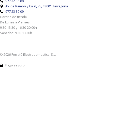
977 32 38 88
g
o
Av. de Ramón y Cajal, 78, 43001 Tarragona
r
o
977 23 39 09
a
k
Horario de tienda
m
-
De Lunes a Viernes:
9:30-13:30 y 16:30-20:00h
s
Sábados: 9:30-13:30h
q
u
a
r
© 2026 Ferraté Electrodomestics, S.L.
e
Pago seguro: