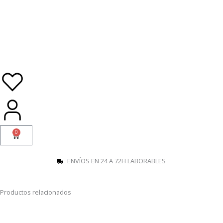
Ir
al
contenido
0
Carrito
ENVÍOS EN 24 A 72H LABORABLES
Productos relacionados