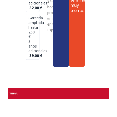
termina
24-72
adicionales
muy
horas en
32,00
€
pronto.
productos
Garantía
en stock
ampliada
en toda
hasta
España
250
€ –
3
años
adicionales
39,00
€