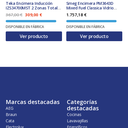
Teka Encimera Inducción
Smeg Encimera PM3643D
IZS34700MST 2 Zonas Total
Mixed Fuel Classica Vidrio
Flex 30x51cm Biselada
Negro 65 cm 4 Zonas
E
E
367,00
€
309,00
€
1.757,18
€
l
l
p
p
DISPONIBLE EN FÁBRICA
DISPONIBLE EN FÁBRICA
r
r
e
e
Ver producto
Ver producto
c
c
i
i
o
o
o
a
r
c
i
t
g
u
i
a
n
l
a
e
l
s
e
:
r
3
Marcas destacadas
Categorías
a
0
:
9
destacadas
AEG
3
,
Braun
Cocinas
6
0
Cata
Lavavajillas
7
0
,
Electrolux
Frigoríficos