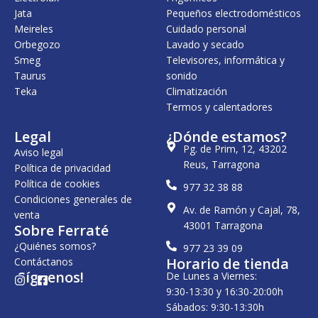
0
€
Jata
Pequeños electrodomésticos
0
.
Meireles
Cuidado personal
€
Orbegozo
Lavado y secado
.
Smeg
Televisores, informática y
Taurus
sonido
Teka
Climatización
Termos y calentadores
Legal
¿Dónde estamos?
Pg. de Prim, 12, 43202
Aviso legal
Reus, Tarragona
Política de privacidad
Política de cookies
977 32 38 88
Condiciones generales de
Av. de Ramón y Cajal, 78,
venta
43001 Tarragona
Sobre Ferraté
¿Quiénes somos?
977 23 39 09
Horario de tienda
Contáctanos
¡Síguenos!
De Lunes a Viernes:
I
F
n
a
9:30-13:30 y 16:30-20:00h
s
c
Sábados: 9:30-13:30h
t
e