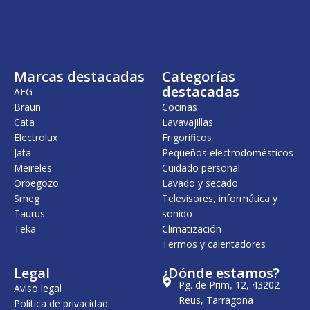
i
a
n
l
a
e
l
s
e
:
r
1
Marcas destacadas
Categorías
a
.
:
0
destacadas
AEG
1
0
Braun
Cocinas
.
5
Cata
Lavavajillas
1
,
8
0
Electrolux
Frigoríficos
3
0
Jata
Pequeños electrodomésticos
,
Meireles
Cuidado personal
0
€
0
.
Orbegozo
Lavado y secado
Smeg
Televisores, informática y
€
Taurus
sonido
.
Teka
Climatización
Termos y calentadores
Legal
¿Dónde estamos?
Pg. de Prim, 12, 43202
Aviso legal
Reus, Tarragona
Política de privacidad