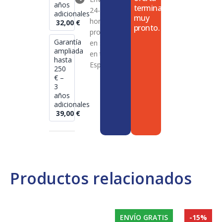
años
termina
24-72
adicionales
muy
horas en
32,00
€
pronto.
productos
Garantía
en stock
ampliada
en toda
hasta
España
250
€ –
3
años
adicionales
39,00
€
Productos relacionados
ENVÍO GRATIS
-15%