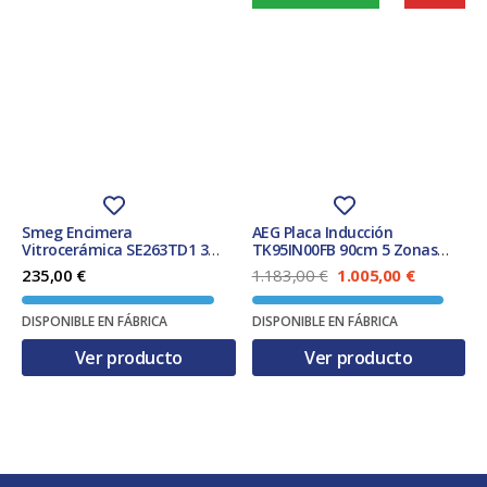
Smeg Encimera
AEG Placa Inducción
Vitrocerámica SE263TD1 3
TK95IN00FB 90cm 5 Zonas
Zonas 60cm
Biselada Negro
E
E
235,00
€
1.183,00
€
1.005,00
€
l
l
p
p
DISPONIBLE EN FÁBRICA
DISPONIBLE EN FÁBRICA
r
r
e
e
Ver producto
Ver producto
c
c
i
i
o
o
o
a
r
c
i
t
g
u