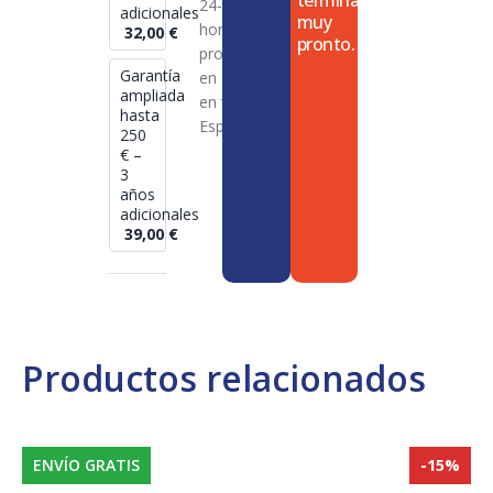
termina
24-72
adicionales
muy
horas en
32,00
€
pronto.
productos
Garantía
en stock
ampliada
en toda
hasta
España
250
€ –
3
años
adicionales
39,00
€
Productos relacionados
ENVÍO GRATIS
-15%