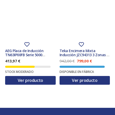
AEG Placa de Inducción
Teka Encimera Mixta
TN63IP00FB Serie 5000
Inducción JZC94313 3 Zonas 1
Fast&Powerful 60 cm 3 zonas
Fuegos Gas Natural 90cm
E
E
413,97
€
942,00
€
799,00
€
PowerBoost Negro Doble Bisel
Biselada
l
l
Clase A‑G
p
p
STOCK MODERADO
DISPONIBLE EN FÁBRICA
r
r
e
e
Ver producto
Ver producto
c
c
i
i
o
o
o
a
r
c
i
t
g
u
i
a