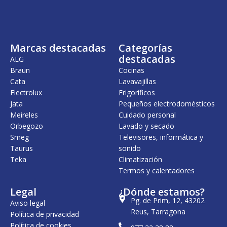
n
l
a
e
l
s
e
:
r
7
Marcas destacadas
Categorías
a
9
:
9
destacadas
AEG
9
,
Braun
Cocinas
4
0
Cata
Lavavajillas
2
0
,
Electrolux
Frigoríficos
0
€
Jata
Pequeños electrodomésticos
0
.
Meireles
Cuidado personal
€
Orbegozo
Lavado y secado
.
Smeg
Televisores, informática y
Taurus
sonido
Teka
Climatización
Termos y calentadores
Legal
¿Dónde estamos?
Pg. de Prim, 12, 43202
Aviso legal
Reus, Tarragona
Política de privacidad
Política de cookies