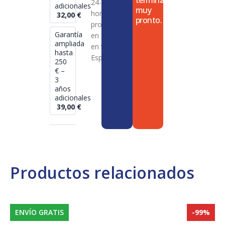
termina
24-72
adicionales
muy
horas en
32,00
€
pronto.
productos
Garantía
en stock
ampliada
en toda
hasta
España
250
€ –
3
años
adicionales
39,00
€
Productos relacionados
ENVÍO GRATIS
-99%