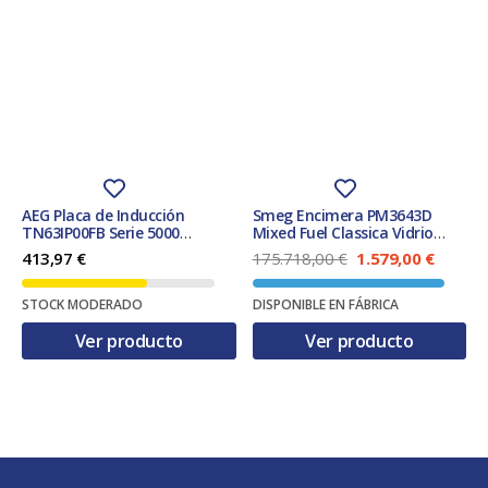
AEG Placa de Inducción
Smeg Encimera PM3643D
TN63IP00FB Serie 5000
Mixed Fuel Classica Vidrio
Fast&Powerful 60 cm 3 zonas
Negro 65 cm 4 Zonas
E
E
413,97
€
175.718,00
€
1.579,00
€
PowerBoost Negro Doble Bisel
l
l
Clase A‑G
p
p
STOCK MODERADO
DISPONIBLE EN FÁBRICA
r
r
e
e
Ver producto
Ver producto
c
c
i
i
o
o
o
a
r
c
i
t
g
u
i
a