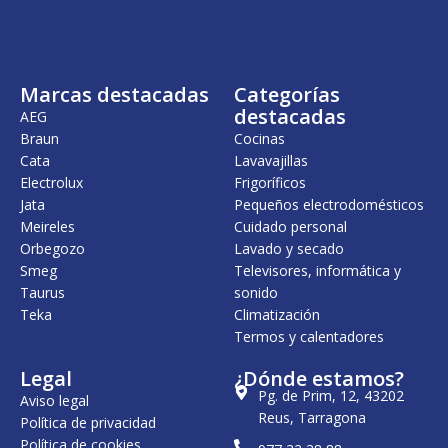
n
l
a
e
l
s
e
:
r
1
Marcas destacadas
Categorías
a
.
:
5
destacadas
AEG
1
7
Braun
Cocinas
7
9
Cata
Lavavajillas
5
,
.
0
Electrolux
Frigoríficos
7
0
Jata
Pequeños electrodomésticos
1
Meireles
Cuidado personal
8
€
,
.
Orbegozo
Lavado y secado
0
Smeg
Televisores, informática y
0
Taurus
sonido
Teka
Climatización
€
.
Termos y calentadores
Legal
¿Dónde estamos?
Pg. de Prim, 12, 43202
Aviso legal
Reus, Tarragona
Política de privacidad
Política de cookies