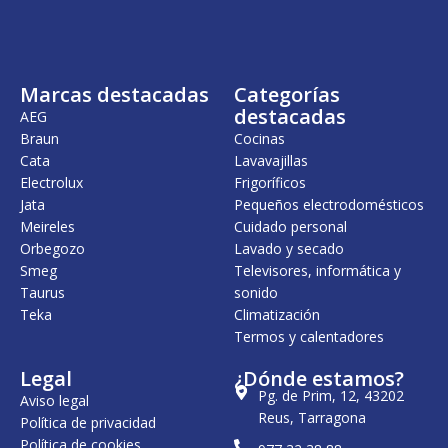
n
l
n
l
a
e
a
e
l
s
l
s
e
:
e
:
r
7
r
7
Marcas destacadas
Categorías
a
2
a
9
:
9
:
9
destacadas
AEG
8
,
9
,
Braun
Cocinas
5
0
4
0
Cata
Lavavajillas
6
0
2
0
,
,
Electrolux
Frigoríficos
0
€
0
€
Jata
Pequeños electrodomésticos
0
.
0
.
Meireles
Cuidado personal
€
€
Orbegozo
Lavado y secado
.
.
Smeg
Televisores, informática y
Taurus
sonido
Teka
Climatización
Termos y calentadores
Legal
¿Dónde estamos?
Pg. de Prim, 12, 43202
Aviso legal
Reus, Tarragona
Política de privacidad
Política de cookies