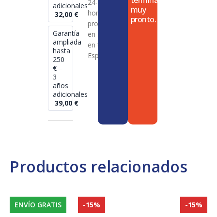
termina
24-72
adicionales
muy
horas en
32,00
€
pronto.
productos
Garantía
en stock
ampliada
en toda
hasta
España
250
€ –
3
años
adicionales
39,00
€
Productos relacionados
ENVÍO GRATIS
-15%
-15%