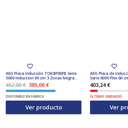
AEG Placa Inducción TO63IP00FB Serie
AEG Placa de induc
5000 Induction 60 cm 3 Zonas Negra
Serie 6000 Flex 60 
PowerBoost Hob2Hood Clase A
PowerBoost Puente
452,00
€
385,00
€
403,24
€
El precio actual es: 385,00 €.
El precio original era: 452,00 €.
DISPONIBLE EN FÁBRICA
ÚLTIMAS UNIDADES
Ver producto
Ver pr