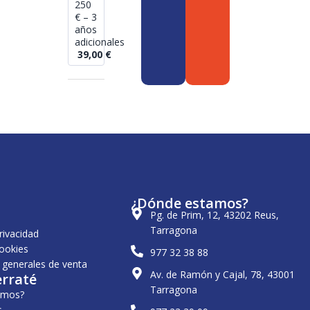
250
€ – 3
años
adicionales
39,00
€
¿Dónde estamos?
Pg. de Prim, 12, 43202 Reus,
Tarragona
privacidad
cookies
977 32 38 88
 generales de venta
Av. de Ramón y Cajal, 78, 43001
erraté
Tarragona
omos?
s