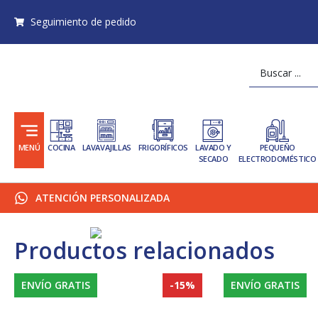
Ir
Seguimiento de pedido
al
contenido
Search
...
MENÚ
COCINA
LAVAVAJILLAS
FRIGORÍFICOS
LAVADO Y
PEQUEÑO
SECADO
ELECTRODOMÉSTICO
ATENCIÓN PERSONALIZADA
Productos relacionados
ENVÍO GRATIS
-15%
ENVÍO GRATIS