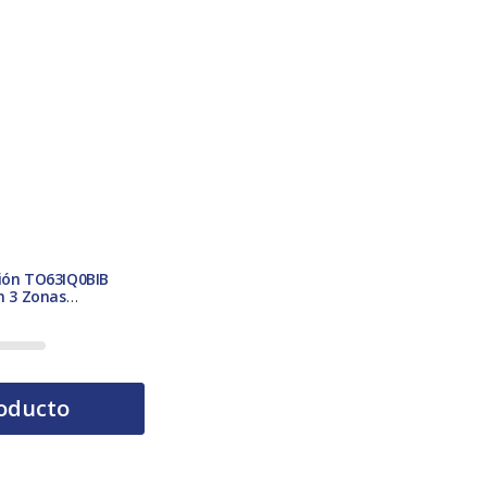
ción TO63IQ0BIB
cm 3 Zonas
 Hob2Hood Negro
oducto