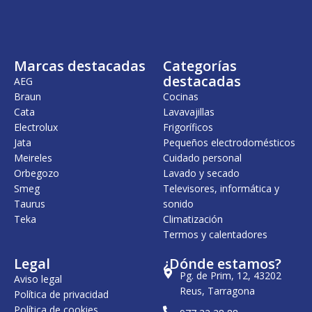
n
l
n
l
a
e
a
e
l
s
l
s
e
:
e
:
r
1
r
2
Marcas destacadas
Categorías
a
.
a
1
:
3
:
9
destacadas
AEG
1
4
2
,
Braun
Cocinas
.
5
5
0
Cata
Lavavajillas
5
,
8
0
8
0
,
Electrolux
Frigoríficos
4
0
0
€
Jata
Pequeños electrodomésticos
,
0
.
Meireles
Cuidado personal
0
€
0
.
€
Orbegozo
Lavado y secado
.
Smeg
Televisores, informática y
€
Taurus
sonido
.
Teka
Climatización
Termos y calentadores
Legal
¿Dónde estamos?
Pg. de Prim, 12, 43202
Aviso legal
Reus, Tarragona
Política de privacidad
Política de cookies