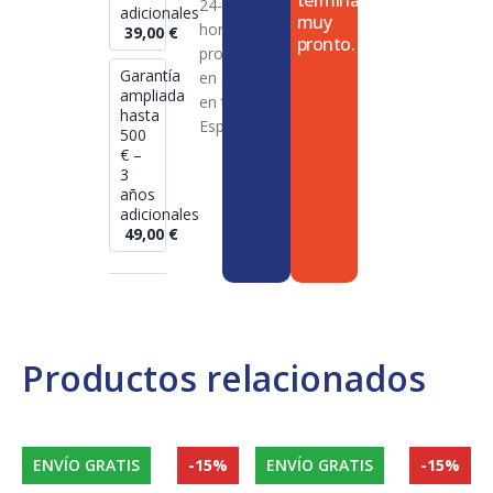
termina
24-72
adicionales
muy
horas en
39,00
€
pronto.
productos
Garantía
en stock
ampliada
en toda
hasta
España
500
€ –
3
años
adicionales
49,00
€
Productos relacionados
ENVÍO GRATIS
-15%
ENVÍO GRATIS
-15%