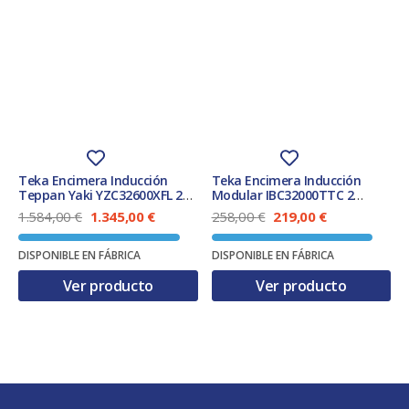
Teka Encimera Inducción
Teka Encimera Inducción
Teppan Yaki YZC32600XFL 2
Modular IBC32000TTC 2
Zonas 30x51cm
Zonas 30x51cm
E
E
E
E
1.584,00
€
1.345,00
€
258,00
€
219,00
€
l
l
l
l
p
p
p
p
DISPONIBLE EN FÁBRICA
DISPONIBLE EN FÁBRICA
r
r
r
r
e
e
e
e
Ver producto
Ver producto
c
c
c
c
i
i
i
i
o
o
o
o
o
a
o
a
r
c
r
c
i
t
i
t
g
u
g
u
i
a
i
a