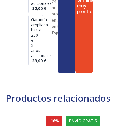
termina
24-72
adicionales
muy
horas en
32,00
€
pronto.
productos
Garantía
en stock
ampliada
en toda
hasta
España
250
€ –
3
años
adicionales
39,00
€
Productos relacionados
-16%
ENVÍO GRATIS