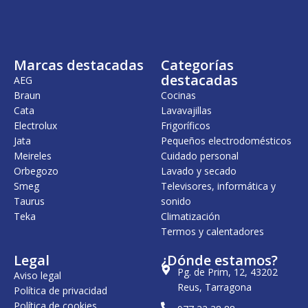
n
l
a
e
l
s
e
:
r
3
Marcas destacadas
Categorías
a
0
:
9
destacadas
AEG
3
,
Braun
Cocinas
6
0
Cata
Lavavajillas
7
0
,
Electrolux
Frigoríficos
0
€
Jata
Pequeños electrodomésticos
0
.
Meireles
Cuidado personal
€
Orbegozo
Lavado y secado
.
Smeg
Televisores, informática y
Taurus
sonido
Teka
Climatización
Termos y calentadores
Legal
¿Dónde estamos?
Pg. de Prim, 12, 43202
Aviso legal
Reus, Tarragona
Política de privacidad
Política de cookies