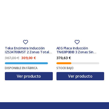
Teka Encimera Inducción
AEG Placa Inducción
IZS34700MST 2 Zonas Total
TN63IP0BIB 3 Zonas Sin
Flex 30x51cm Biselada
marco Negra 60 cm
E
E
367,00
€
309,00
€
370,63
€
Fast&PowerFul PowerBoost
l
l
Hob2Hood Temporizador
p
p
Clase AEG‑5000
DISPONIBLE EN FÁBRICA
STOCK BAJO
r
r
e
e
Ver producto
Ver producto
c
c
i
i
o
o
o
a
r
c
i
t
g
u
i
a