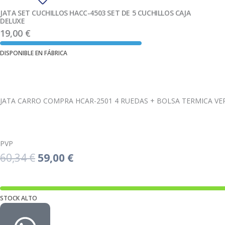
JATA SET CUCHILLOS HACC-4503 SET DE 5 CUCHILLOS CAJA
DELUXE
19,00
€
DISPONIBLE EN FÁBRICA
Ver producto
JATA CARRO COMPRA HCAR-2501 4 RUEDAS + BOLSA TERMICA VE
PVP
El
El
60,34
€
59,00
€
precio
precio
original
actual
STOCK ALTO
era:
es: