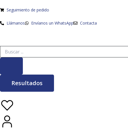
Ir
al
Seguimiento de pedido
contenido
Llámanos
Envíanos un WhatsApp
Contacta
Search
...
Resultados