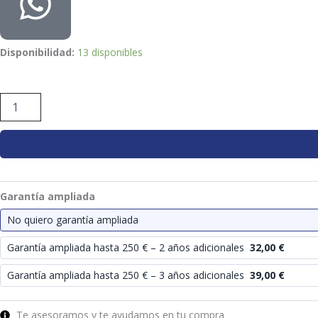
60,34 €.
59,00 €.
JATA
Disponibilidad:
13 disponibles
CARRO
COMPRA
HCAR-
2501
4
RUEDAS
+
BOLSA
TERMICA
VERDE
Garantía ampliada
cantidad
No quiero garantía ampliada
Garantía ampliada hasta 250 € – 2 años adicionales
32,00
€
Garantía ampliada hasta 250 € – 3 años adicionales
39,00
€
Te asesoramos y te ayudamos en tu compra