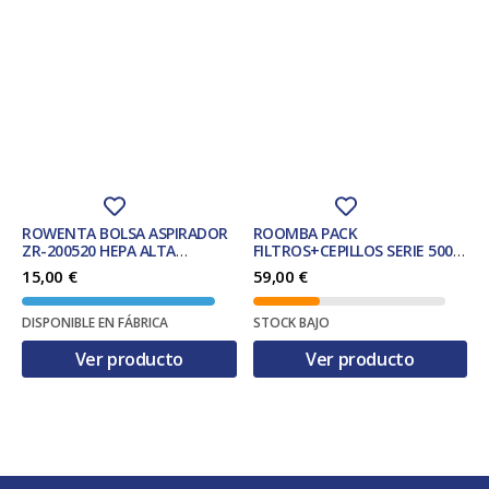
ROWENTA BOLSA ASPIRADOR
ROOMBA PACK
ZR-200520 HEPA ALTA
FILTROS+CEPILLOS SERIE 500
FILTRACION 4u.
REF. 82404
15,00
€
59,00
€
DISPONIBLE EN FÁBRICA
STOCK BAJO
Ver producto
Ver producto