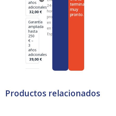
años
termina
24-72
adicionales
muy
horas en
32,00
€
pronto.
productos
Garantía
en stock
ampliada
en toda
hasta
España
250
€ –
3
años
adicionales
39,00
€
Productos relacionados