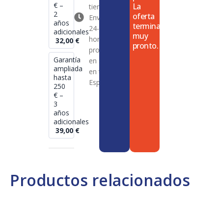
€ –
La
tienda
2
oferta
Envío en
años
termina
24-72
adicionales
muy
horas en
32,00
€
pronto.
productos
Garantía
en stock
ampliada
en toda
hasta
España
250
€ –
3
años
adicionales
39,00
€
Productos relacionados