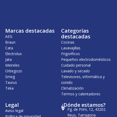
Marcas destacadas
Categorías
destacadas
AEG
Braun
Cocinas
Cata
Lavavajillas
Electrolux
Frigoríficos
Jata
Pequeños electrodomésticos
Meireles
Cuidado personal
Orbegozo
Lavado y secado
Smeg
Televisores, informática y
Taurus
sonido
Teka
Climatización
Termos y calentadores
Legal
¿Dónde estamos?
Pg. de Prim, 12, 43202
Aviso legal
Reus, Tarragona
Política de privacidad