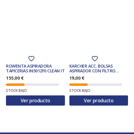
ROWENTA ASPIRADORA
KARCHER ACC. BOLSAS
TAPICERIAS IN5012F0 CLEAN IT
ASPIRADOR CON FILTRO
WD2+WD3 REF. 28633140
155,00
€
19,00
€
STOCK BAJO
STOCK BAJO
Ver producto
Ver producto