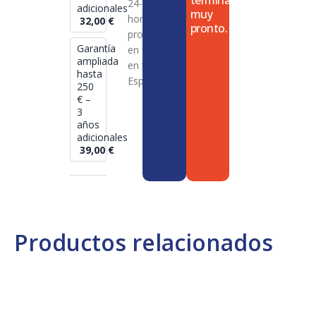
termina
24-72
adicionales
muy
horas en
32,00
€
pronto.
productos
Garantía
en stock
ampliada
en toda
hasta
España
250
€ –
3
años
adicionales
39,00
€
Productos relacionados