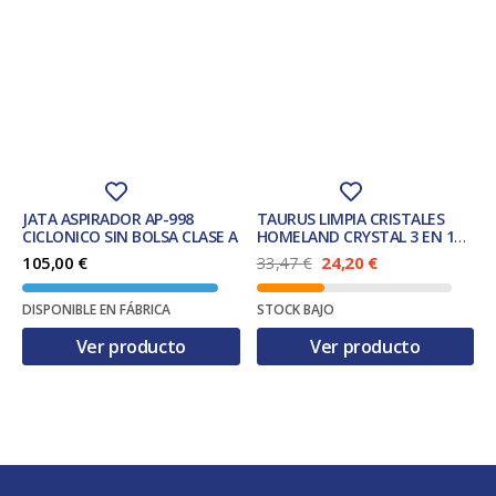
JATA ASPIRADOR AP-998
TAURUS LIMPIA CRISTALES
CICLONICO SIN BOLSA CLASE A
HOMELAND CRYSTAL 3 EN 1
(WCL370)
E
E
105,00
€
33,47
€
24,20
€
l
l
p
p
DISPONIBLE EN FÁBRICA
STOCK BAJO
r
r
e
e
Ver producto
Ver producto
c
c
i
i
o
o
o
a
r
c
i
t
g
u
i
a