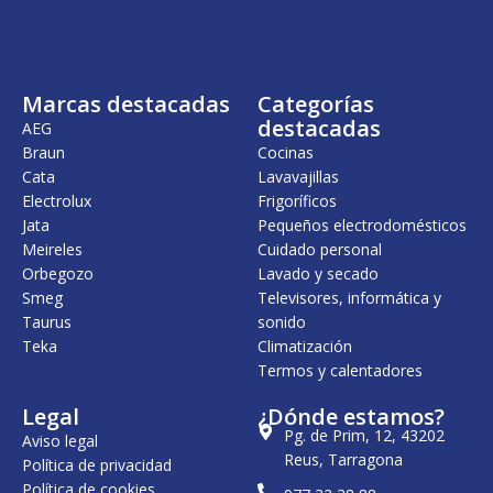
n
l
a
e
l
s
e
:
r
2
Marcas destacadas
Categorías
a
4
:
,
destacadas
AEG
3
2
Braun
Cocinas
3
0
Cata
Lavavajillas
,
4
€
Electrolux
Frigoríficos
7
.
Jata
Pequeños electrodomésticos
Meireles
Cuidado personal
€
.
Orbegozo
Lavado y secado
Smeg
Televisores, informática y
Taurus
sonido
Teka
Climatización
Termos y calentadores
Legal
¿Dónde estamos?
Pg. de Prim, 12, 43202
Aviso legal
Reus, Tarragona
Política de privacidad
Política de cookies