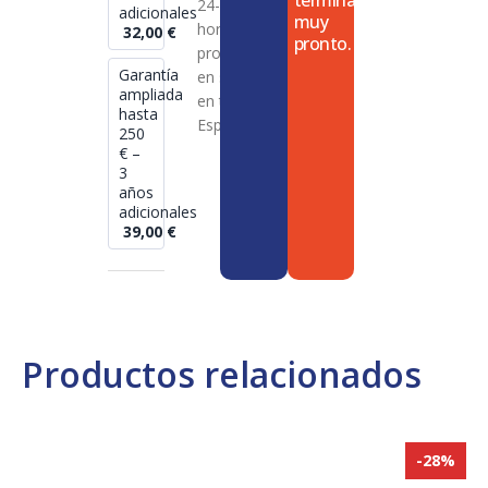
termina
24-72
adicionales
muy
horas en
32,00
€
pronto.
productos
Garantía
en stock
ampliada
en toda
hasta
España
250
€ –
3
años
adicionales
39,00
€
Productos relacionados
-28%