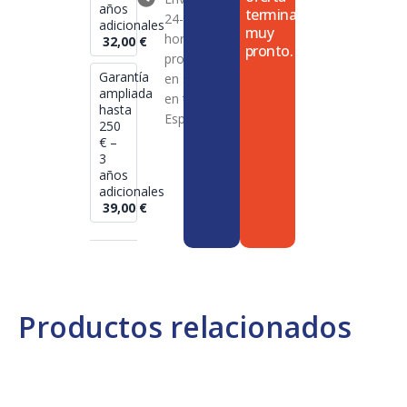
años
termina
24-72
adicionales
muy
horas en
32,00
€
pronto.
productos
Garantía
en stock
ampliada
en toda
hasta
España
250
€ –
3
años
adicionales
39,00
€
Productos relacionados