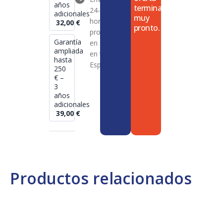
años
termina
24-72
adicionales
muy
horas en
32,00
€
pronto.
productos
Garantía
en stock
ampliada
en toda
hasta
España
250
€ –
3
años
adicionales
39,00
€
Productos relacionados