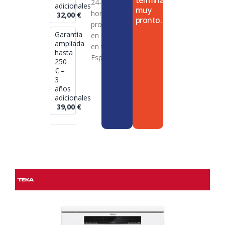
termina
24-72
adicionales
muy
horas en
32,00
€
pronto.
productos
Garantía
en stock
ampliada
en toda
hasta
España
250
€ –
3
años
adicionales
39,00
€