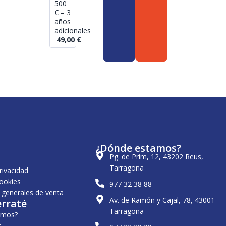
500
€ – 3
años
adicionales
49,00
€
¿Dónde estamos?
Pg. de Prim, 12, 43202 Reus,
Tarragona
privacidad
cookies
977 32 38 88
 generales de venta
Av. de Ramón y Cajal, 78, 43001
erraté
Tarragona
omos?
s