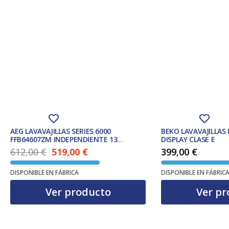
AEG LAVAVAJILLAS SERIES 6000
BEKO LAVAVAJILLAS
FFB64607ZM INDEPENDIENTE 13
DISPLAY CLASE E
CUBIERTOS C
612,00
€
519,00
€
399,00
€
El precio actual es: 519,00 €.
El precio original era: 612,00 €.
DISPONIBLE EN FÁBRICA
DISPONIBLE EN FÁBRIC
Ver producto
Ver pr