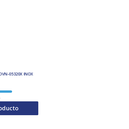
 DVN-05320X INOX
A
oducto