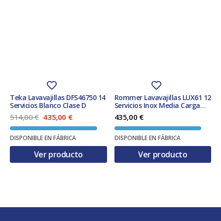
Teka Lavavajillas DFS46750 14
Rommer Lavavajillas LUX61 12
Servicios Blanco Clase D
Servicios Inox Media Carga
Clase E
E
E
514,00
€
435,00
€
435,00
€
l
l
p
p
DISPONIBLE EN FÁBRICA
DISPONIBLE EN FÁBRICA
r
r
e
e
Ver producto
Ver producto
c
c
i
i
o
o
o
a
r
c
i
t
g
u
i
a