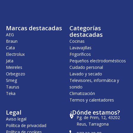
n
l
a
e
l
s
e
:
r
4
Marcas destacadas
Categorías
a
3
:
5
destacadas
AEG
5
,
Braun
Cocinas
1
0
Cata
Lavavajillas
4
0
,
Electrolux
Frigoríficos
0
€
Jata
Pequeños electrodomésticos
0
.
Meireles
Cuidado personal
€
Orbegozo
Lavado y secado
.
Smeg
Televisores, informática y
Taurus
sonido
Teka
Climatización
Termos y calentadores
Legal
¿Dónde estamos?
Pg. de Prim, 12, 43202
Aviso legal
Reus, Tarragona
Política de privacidad
Política de cookies