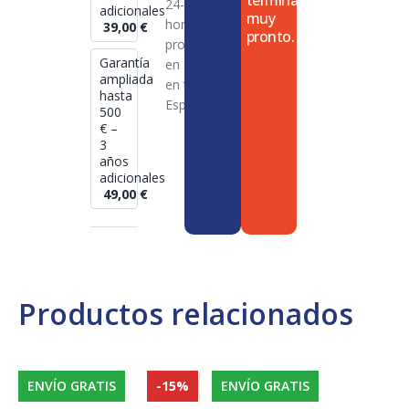
termina
24-72
adicionales
muy
horas en
39,00
€
pronto.
productos
Garantía
en stock
ampliada
en toda
hasta
España
500
€ –
3
años
adicionales
49,00
€
Productos relacionados
ENVÍO GRATIS
-15%
ENVÍO GRATIS