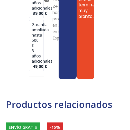
años
termina
24-72
adicionales
muy
horas en
39,00
€
pronto.
productos
Garantía
en stock
ampliada
en toda
hasta
España
500
€ –
3
años
adicionales
49,00
€
Productos relacionados
ENVÍO GRATIS
-15%