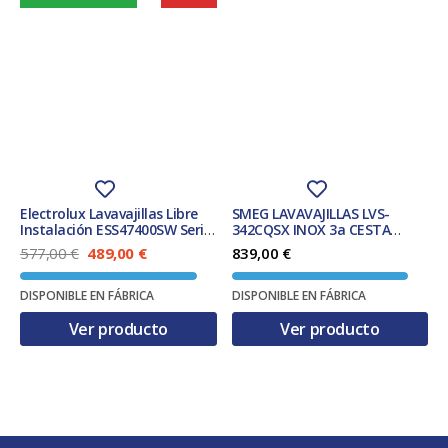
Electrolux Lavavajillas Libre
SMEG LAVAVAJILLAS LVS-
Instalación ESS47400SW Serie
342CQSX INOX 3a CESTA
600 SatelliteClean Blanco 13
CLASE C
E
E
577,00
€
489,00
€
839,00
€
Cubiertos Clase C
l
l
p
p
DISPONIBLE EN FÁBRICA
DISPONIBLE EN FÁBRICA
r
r
e
e
Ver producto
Ver producto
c
c
i
i
o
o
o
a
r
c
i
t
g
u