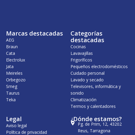
i
a
n
l
a
e
l
s
e
:
r
4
Marcas destacadas
Categorías
a
8
:
9
destacadas
AEG
5
,
Braun
Cocinas
7
0
Cata
Lavavajillas
7
0
,
Electrolux
Frigoríficos
0
€
Jata
Pequeños electrodomésticos
0
.
Meireles
Cuidado personal
€
Orbegozo
Lavado y secado
.
Smeg
Televisores, informática y
Taurus
sonido
Teka
Climatización
Termos y calentadores
Legal
¿Dónde estamos?
Pg. de Prim, 12, 43202
Aviso legal
Reus, Tarragona
Política de privacidad