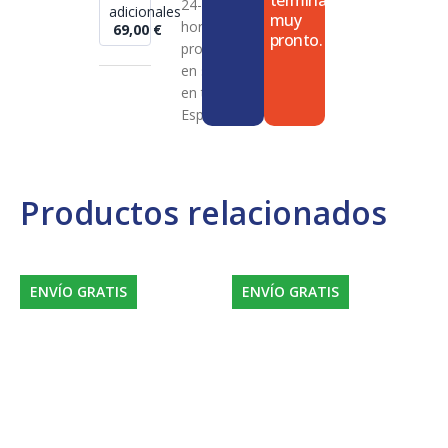
termina
24-72
adicionales
muy
horas en
69,00
€
pronto.
productos
en stock
en toda
España
Productos relacionados
ENVÍO GRATIS
ENVÍO GRATIS