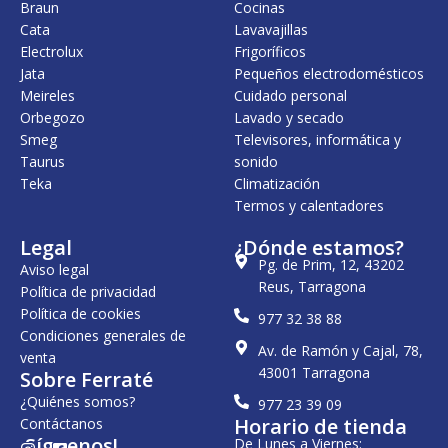
Braun
Cocinas
Cata
Lavavajillas
Electrolux
Frigoríficos
Jata
Pequeños electrodomésticos
Meireles
Cuidado personal
Orbegozo
Lavado y secado
Smeg
Televisores, informática y
Taurus
sonido
Teka
Climatización
Termos y calentadores
Legal
¿Dónde estamos?
Pg. de Prim, 12, 43202
Aviso legal
Reus, Tarragona
Política de privacidad
Política de cookies
977 32 38 88
Condiciones generales de
Av. de Ramón y Cajal, 78,
venta
43001 Tarragona
Sobre Ferraté
¿Quiénes somos?
977 23 39 09
Horario de tienda
Contáctanos
¡Síguenos!
De Lunes a Viernes: