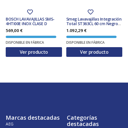
BOSCH LAVAVAJILLAS SMS-
Smeg Lavavajillas Integración
4HTI00E INOX CLASE D
Total ST363CL 60 cm Negro
13 servicios Motor Inverter 2.0
569,00
€
1.092,29
€
FlexiDuo Dry Assist Clase C
DISPONIBLE EN FÁBRICA
DISPONIBLE EN FÁBRICA
Ver producto
Ver producto
Marcas destacadas
Categorías
destacadas
AEG