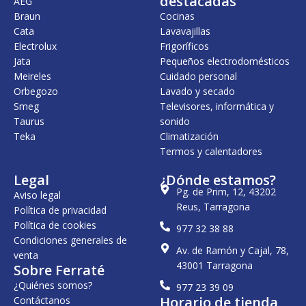
destacadas
AEG
5
,
2
0
Braun
Cocinas
3
0
9
0
Cata
Lavavajillas
1
0
,
,
0
€
Electrolux
Frigoríficos
0
€
0
.
Jata
Pequeños electrodomésticos
3
.
Meireles
Cuidado personal
€
€
.
Orbegozo
Lavado y secado
.
Smeg
Televisores, informática y
Taurus
sonido
Teka
Climatización
Termos y calentadores
Legal
¿Dónde estamos?
Pg. de Prim, 12, 43202
Aviso legal
Reus, Tarragona
Política de privacidad
Política de cookies
977 32 38 88
Condiciones generales de
Av. de Ramón y Cajal, 78,
venta
43001 Tarragona
Sobre Ferraté
¿Quiénes somos?
977 23 39 09
Horario de tienda
Contáctanos