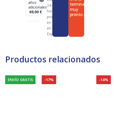
años
termina
24-72
adicionales
muy
horas en
69,00
€
pronto.
productos
en stock
en toda
España
Productos relacionados
ENVÍO GRATIS
-17%
-14%