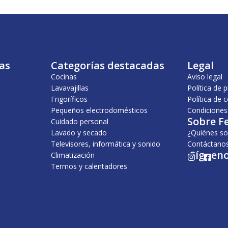
as
Categorías destacadas
Legal
Cocinas
Aviso legal
Lavavajillas
Política de 
Frigoríficos
Política de 
Pequeños electrodomésticos
Condiciones
Sobre F
Cuidado personal
Lavado y secado
¿Quiénes s
Televisores, informática y sonido
Contáctano
¡Sígueno
Climatización
I
F
n
a
Termos y calentadores
s
c
t
e
a
b
g
o
r
o
a
k
m
-