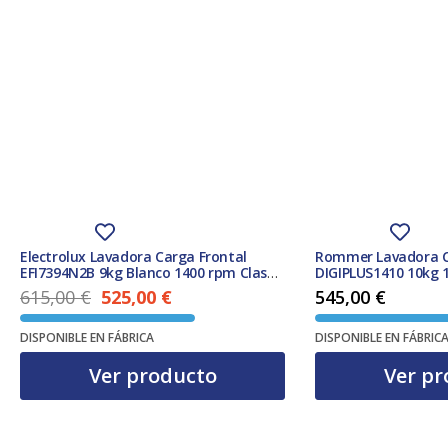
Electrolux Lavadora Carga Frontal
Rommer Lavadora C
EFI7394N2B 9kg Blanco 1400 rpm Clase
DIGIPLUS1410 10kg 
A Función Vapor
615,00
€
525,00
€
545,00
€
El precio actual es: 525,00 €.
El precio original era: 615,00 €.
DISPONIBLE EN FÁBRICA
DISPONIBLE EN FÁBRIC
Ver producto
Ver pr