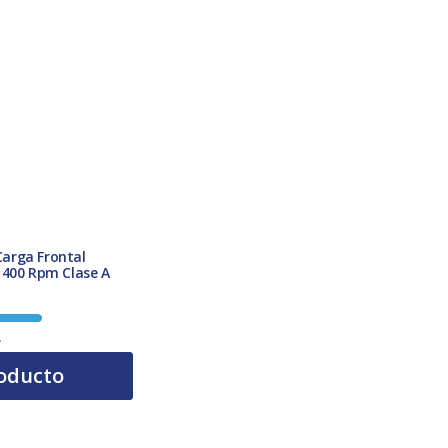
arga Frontal
1400 Rpm Clase A
A
oducto