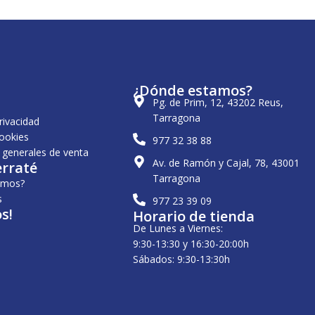
¿Dónde estamos?
Pg. de Prim, 12, 43202 Reus,
Tarragona
privacidad
cookies
977 32 38 88
 generales de venta
Av. de Ramón y Cajal, 78, 43001
erraté
Tarragona
omos?
s
977 23 39 09
s!
Horario de tienda
De Lunes a Viernes:
9:30-13:30 y 16:30-20:00h
Sábados: 9:30-13:30h