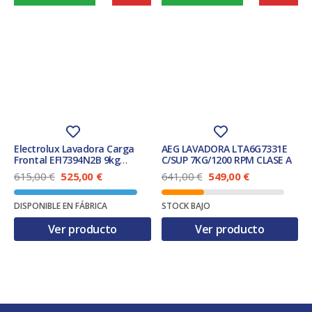
Electrolux Lavadora Carga
AEG LAVADORA LTA6G7331E
Frontal EFI7394N2B 9kg
C/SUP 7KG/1200 RPM CLASE A
Blanco 1400 rpm Clase A
E
E
E
E
615,00
€
525,00
€
641,00
€
549,00
€
Función Vapor
l
l
l
l
p
p
p
p
DISPONIBLE EN FÁBRICA
STOCK BAJO
r
r
r
r
e
e
e
e
Ver producto
Ver producto
c
c
c
c
i
i
i
i
o
o
o
o
o
a
o
a
r
c
r
c
i
t
i
t
g
u
g
u