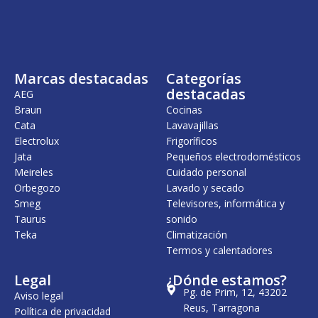
i
a
i
a
n
l
n
l
a
e
a
e
l
s
l
s
e
:
e
:
r
5
r
5
Marcas destacadas
Categorías
a
2
a
4
:
5
:
9
destacadas
AEG
6
,
6
,
Braun
Cocinas
1
0
4
0
Cata
Lavavajillas
5
0
1
0
,
,
Electrolux
Frigoríficos
0
€
0
€
Jata
Pequeños electrodomésticos
0
.
0
.
Meireles
Cuidado personal
€
€
Orbegozo
Lavado y secado
.
.
Smeg
Televisores, informática y
Taurus
sonido
Teka
Climatización
Termos y calentadores
Legal
¿Dónde estamos?
Pg. de Prim, 12, 43202
Aviso legal
Reus, Tarragona
Política de privacidad