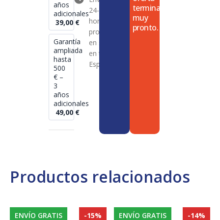
años
termina
24-72
adicionales
muy
horas en
39,00
€
pronto.
productos
Garantía
en stock
ampliada
en toda
hasta
España
500
€ –
3
años
adicionales
49,00
€
Productos relacionados
ENVÍO GRATIS
-15%
ENVÍO GRATIS
-14%