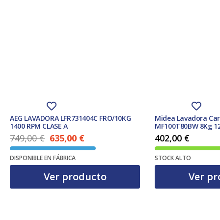
AEG LAVADORA LFR731404C FRO/10KG
Midea Lavadora Car
1400 RPM CLASE A
MF100T80BW 8Kg 12
749,00
€
635,00
€
402,00
€
El precio actual es: 635,00 €.
El precio original era: 749,00 €.
DISPONIBLE EN FÁBRICA
STOCK ALTO
Ver producto
Ver pr