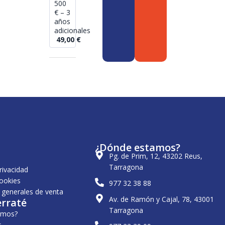
500
€ – 3
años
adicionales
49,00
€
¿Dónde estamos?
Pg. de Prim, 12, 43202 Reus,
Tarragona
privacidad
cookies
977 32 38 88
 generales de venta
Av. de Ramón y Cajal, 78, 43001
erraté
Tarragona
omos?
s