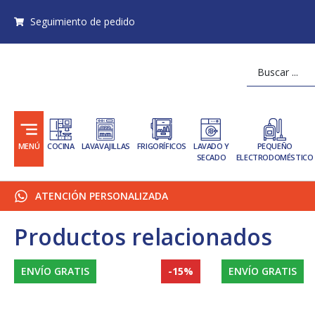
Ir
Seguimiento de pedido
al
contenido
Search
...
MENÚ
COCINA
LAVAVAJILLAS
FRIGORÍFICOS
LAVADO Y
PEQUEÑO
SECADO
ELECTRODOMÉSTICO
ATENCIÓN PERSONALIZADA
Productos relacionados
ENVÍO GRATIS
-15%
ENVÍO GRATIS