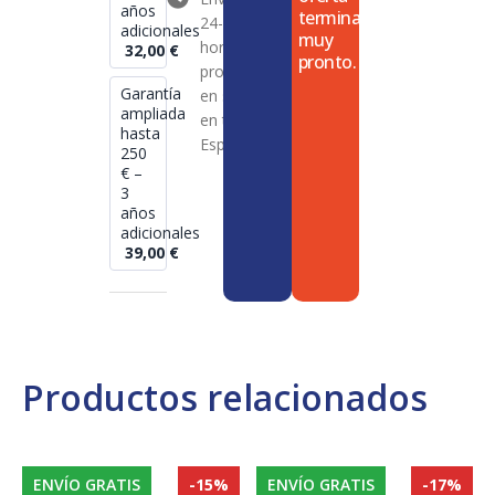
años
termina
24-72
adicionales
muy
horas en
32,00
€
pronto.
productos
Garantía
en stock
ampliada
en toda
hasta
España
250
€ –
3
años
adicionales
39,00
€
Productos relacionados
ENVÍO GRATIS
-15%
ENVÍO GRATIS
-17%