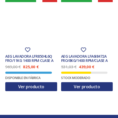
AEG LAVADORA LFR8504L6Q
AEG LAVADORA LFA6I8472A
FRO/11KG 1400 RPM CLASE A
FRO/8KG/1400 RPM/CLASE A
E
E
E
E
969,00
€
825,00
€
531,03
€
439,00
€
l
l
l
l
p
p
p
p
DISPONIBLE EN FÁBRICA
STOCK MODERADO
r
r
r
r
e
e
e
e
Ver producto
Ver producto
c
c
c
c
i
i
i
i
o
o
o
o
o
a
o
a
r
c
r
c
i
t
i
t
g
u
g
u