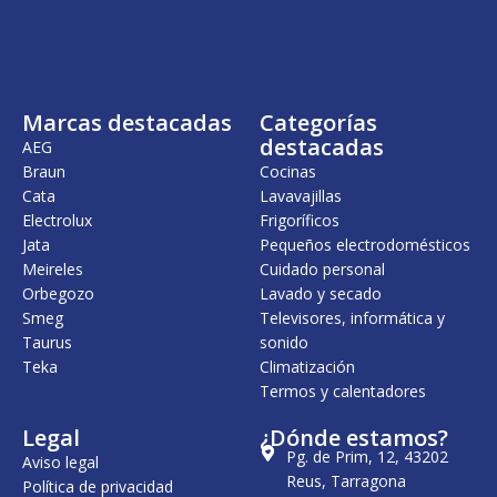
i
a
i
a
n
l
n
l
a
e
a
e
l
s
l
s
e
:
e
:
r
8
r
4
Marcas destacadas
Categorías
a
2
a
3
:
5
:
9
destacadas
AEG
9
,
5
,
Braun
Cocinas
6
0
3
0
Cata
Lavavajillas
9
0
1
0
,
,
Electrolux
Frigoríficos
0
€
0
€
Jata
Pequeños electrodomésticos
0
.
3
.
Meireles
Cuidado personal
€
€
Orbegozo
Lavado y secado
.
.
Smeg
Televisores, informática y
Taurus
sonido
Teka
Climatización
Termos y calentadores
Legal
¿Dónde estamos?
Pg. de Prim, 12, 43202
Aviso legal
Reus, Tarragona
Política de privacidad