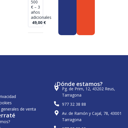
500
€ – 3
años
adicionales
49,00
€
¿Dónde estamos?
Pg. de Prim, 12, 43202 Reus,
Tarragona
privacidad
cookies
977 32 38 88
 generales de venta
Av. de Ramón y Cajal, 78, 43001
erraté
Tarragona
omos?
s