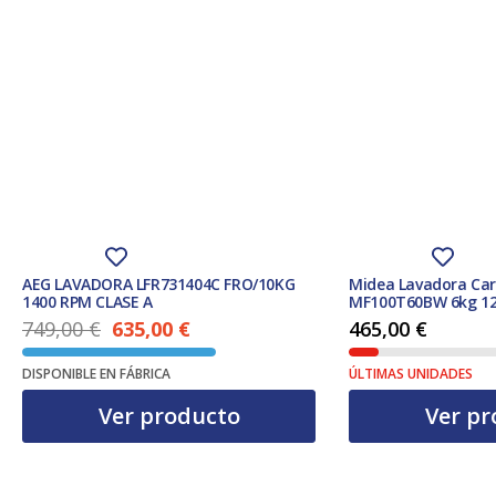
AEG LAVADORA LFR731404C FRO/10KG
Midea Lavadora Car
1400 RPM CLASE A
MF100T60BW 6kg 12
749,00
€
635,00
€
465,00
€
El precio actual es: 635,00 €.
El precio original era: 749,00 €.
DISPONIBLE EN FÁBRICA
ÚLTIMAS UNIDADES
Ver producto
Ver pr