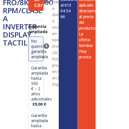
FRO/8KG/1400
Entrega
A
carrito
al 613
aplicado
RPM/CLASE
a
INVERTER
04 54
directamente
DISPLAY
domicilio
A
66
al precio
TACTIL
o
del
INVERTER
cantidad
Garantía
recogida
producto.
ampliada
DISPLAY
en
La
oferta
tienda
TACTIL
No
termina
quiero
Envío en
muy
garantía
24-72
ampliada
pronto.
horas en
productos
Garantía
en stock
ampliada
en toda
hasta
500
España
€ – 2
años
adicionales
39,00
€
Garantía
ampliada
hasta