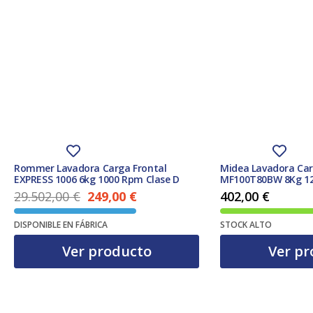
Rommer Lavadora Carga Frontal
Midea Lavadora Car
EXPRESS 1006 6kg 1000 Rpm Clase D
MF100T80BW 8Kg 12
29.502,00
€
249,00
€
402,00
€
El precio actual es: 249,00 €.
El precio original era: 29.502,00 €.
DISPONIBLE EN FÁBRICA
STOCK ALTO
Ver producto
Ver pr