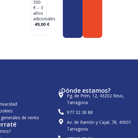
500
€ – 3
años
adicionales
49,00
€
¿Dónde estamos?
Pg. de Prim, 12, 43202 Reus,
Tarragona
privacidad
cookies
977 32 38 88
 generales de venta
Av. de Ramón y Cajal, 78, 43001
erraté
Tarragona
omos?
s