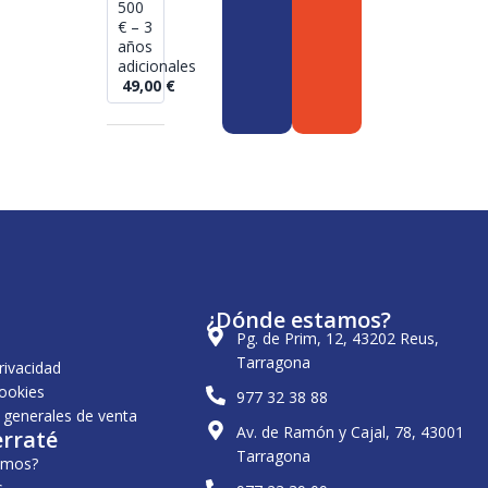
500
€ – 3
años
adicionales
49,00
€
¿Dónde estamos?
Pg. de Prim, 12, 43202 Reus,
Tarragona
privacidad
cookies
977 32 38 88
 generales de venta
Av. de Ramón y Cajal, 78, 43001
erraté
Tarragona
omos?
s